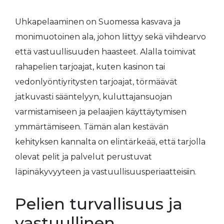
Uhkapelaaminen on Suomessa kasvava ja
monimuotoinen ala, johon liittyy sekä viihdearvo
että vastuullisuuden haasteet. Alalla toimivat
rahapelien tarjoajat, kuten kasinon tai
vedonlyöntiyritysten tarjoajat, törmäävät
jatkuvasti sääntelyyn, kuluttajansuojan
varmistamiseen ja pelaajien käyttäytymisen
ymmärtämiseen. Tämän alan kestävän
kehityksen kannalta on elintärkeää, että tarjolla
olevat pelit ja palvelut perustuvat
läpinäkyvyyteen ja vastuullisuusperiaatteisiin.
Pelien turvallisuus ja
vastuullinen