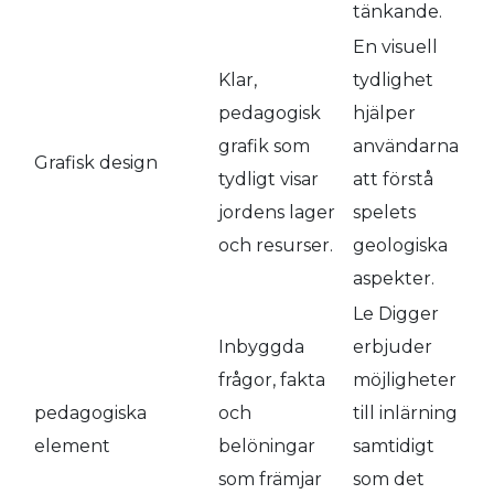
tänkande.
En visuell
Klar,
tydlighet
pedagogisk
hjälper
grafik som
användarna
Grafisk design
tydligt visar
att förstå
jordens lager
spelets
och resurser.
geologiska
aspekter.
Le Digger
Inbyggda
erbjuder
frågor, fakta
möjligheter
pedagogiska
och
till inlärning
element
belöningar
samtidigt
som främjar
som det