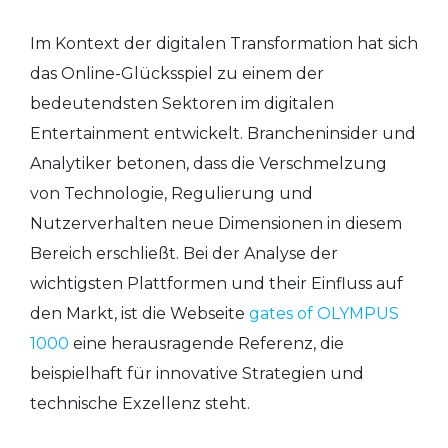
Im Kontext der digitalen Transformation hat sich
das Online-Glücksspiel zu einem der
bedeutendsten Sektoren im digitalen
Entertainment entwickelt. Brancheninsider und
Analytiker betonen, dass die Verschmelzung
von Technologie, Regulierung und
Nutzerverhalten neue Dimensionen in diesem
Bereich erschließt. Bei der Analyse der
wichtigsten Plattformen und their Einfluss auf
den Markt, ist die Webseite
gates of OLYMPUS
1000
eine herausragende Referenz, die
beispielhaft für innovative Strategien und
technische Exzellenz steht.