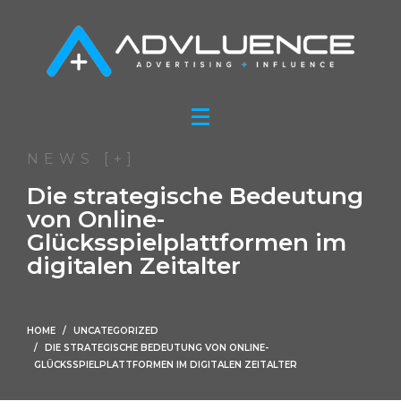
NEWS [+]
Die strategische Bedeutung
von Online-
Glücksspielplattformen im
digitalen Zeitalter
HOME
UNCATEGORIZED
DIE STRATEGISCHE BEDEUTUNG VON ONLINE-
GLÜCKSSPIELPLATTFORMEN IM DIGITALEN ZEITALTER