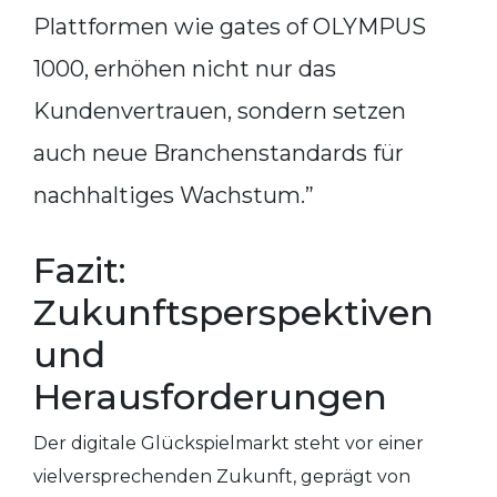
Plattformen wie gates of OLYMPUS
1000, erhöhen nicht nur das
Kundenvertrauen, sondern setzen
auch neue Branchenstandards für
nachhaltiges Wachstum.”
Fazit:
Zukunftsperspektiven
und
Herausforderungen
Der digitale Glückspielmarkt steht vor einer
vielversprechenden Zukunft, geprägt von