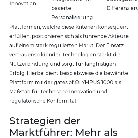
Innovation
basierte
Differenzie
Personalisierung
Plattformen, welche diese Kriterien konsequent
erfüllen, positionieren sich als führende Akteure
auf einem stark regulierten Markt. Der Einsatz
vertrauensbildender Technologien stärkt die
Nutzerbindung und sorgt für langfristigen
Erfolg. Hierbei dient beispielsweise die bewährte
Plattform mit der gates of OLYMPUS 1000 als
Maßstab für technische Innovation und
regulatorische Konformität.
Strategien der
Marktführer: Mehr als