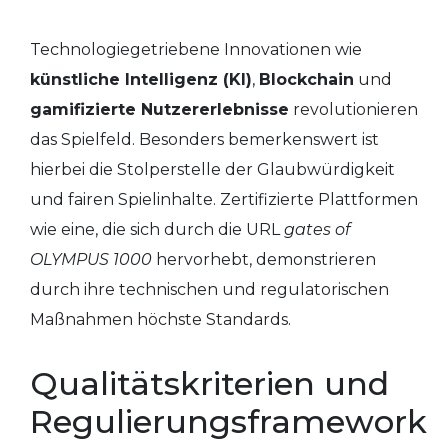
Technologiegetriebene Innovationen wie
künstliche Intelligenz (KI)
,
Blockchain
und
gamifizierte Nutzererlebnisse
revolutionieren
das Spielfeld. Besonders bemerkenswert ist
hierbei die Stolperstelle der Glaubwürdigkeit
und fairen Spielinhalte. Zertifizierte Plattformen
wie eine, die sich durch die URL
gates of
OLYMPUS 1000
hervorhebt, demonstrieren
durch ihre technischen und regulatorischen
Maßnahmen höchste Standards.
Qualitätskriterien und
Regulierungsframework