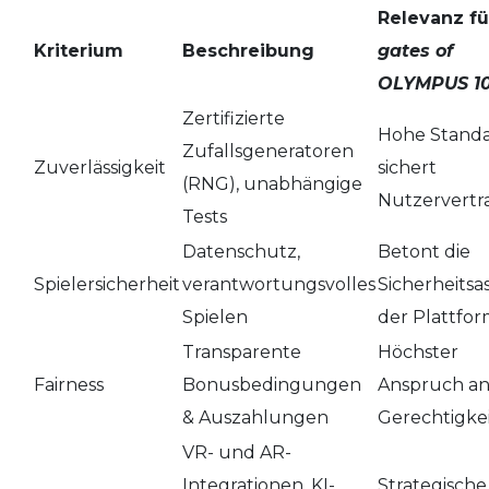
Relevanz fü
Kriterium
Beschreibung
gates of
OLYMPUS 1
Zertifizierte
Hohe Stand
Zufallsgeneratoren
Zuverlässigkeit
sichert
(RNG), unabhängige
Nutzervertr
Tests
Datenschutz,
Betont die
Spielersicherheit
verantwortungsvolles
Sicherheitsa
Spielen
der Plattfo
Transparente
Höchster
Fairness
Bonusbedingungen
Anspruch a
& Auszahlungen
Gerechtigke
VR- und AR-
Integrationen, KI-
Strategische