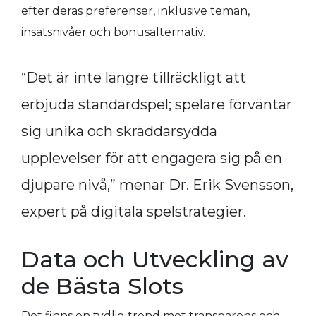
efter deras preferenser, inklusive teman,
insatsnivåer och bonusalternativ.
“Det är inte längre tillräckligt att
erbjuda standardspel; spelare förväntar
sig unika och skräddarsydda
upplevelser för att engagera sig på en
djupare nivå,” menar Dr. Erik Svensson,
expert på digitala spelstrategier.
Data och Utveckling av
de Bästa Slots
Det finns en tydlig trend mot transparens och