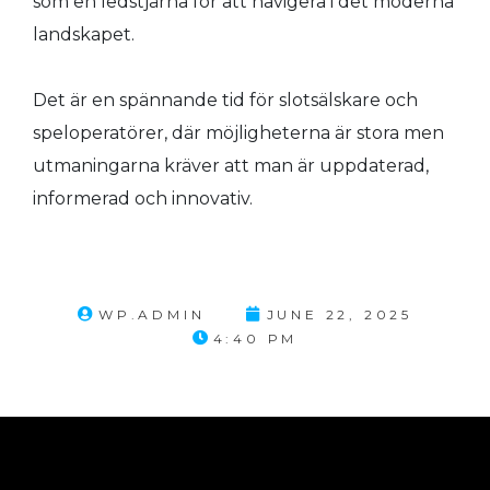
som en ledstjärna för att navigera i det moderna
landskapet.
Det är en spännande tid för slotsälskare och
speloperatörer, där möjligheterna är stora men
utmaningarna kräver att man är uppdaterad,
informerad och innovativ.
WP.ADMIN
JUNE 22, 2025
4:40 PM