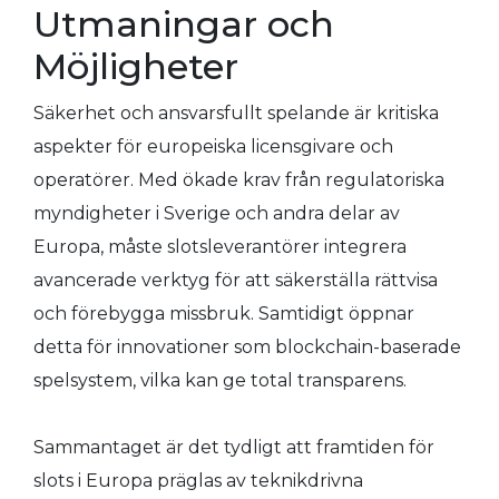
Utmaningar och
Möjligheter
Säkerhet och ansvarsfullt spelande är kritiska
aspekter för europeiska licensgivare och
operatörer. Med ökade krav från regulatoriska
myndigheter i Sverige och andra delar av
Europa, måste slotsleverantörer integrera
avancerade verktyg för att säkerställa rättvisa
och förebygga missbruk. Samtidigt öppnar
detta för innovationer som blockchain-baserade
spelsystem, vilka kan ge total transparens.
Sammantaget är det tydligt att framtiden för
slots i Europa präglas av teknikdrivna